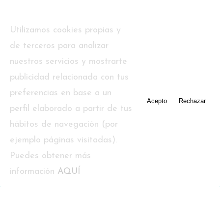
Portada
–
Murales Niños
–
Murales Niñas
–
Murales Mixtos
Utilizamos cookies propias y
de terceros para analizar
nuestros servicios y mostrarte
publicidad relacionada con tus
preferencias en base a un
Acepto
Rechazar
twitter
facebook
pinterest
youtube
tumblr
perfil elaborado a partir de tus
hábitos de navegación (por
ejemplo páginas visitadas).
instagram
Puedes obtener más
información
AQUÍ
© 2026 Murales y Cuadros. Todos los derechos reservados