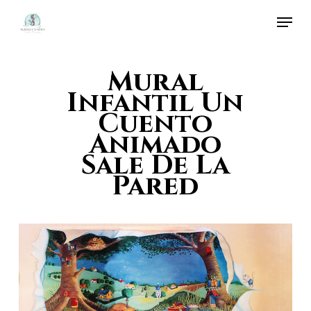
Skip
Menu
to
Close
main
Menu
Mural
content
Infantil Un
Cuento
Animado
Sale De La
Pared