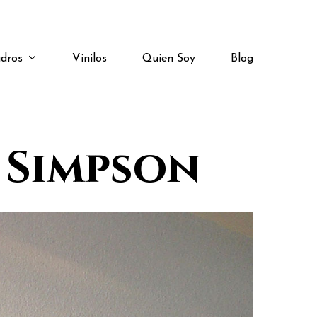
dros
Vinilos
Quien Soy
Blog
 Simpson