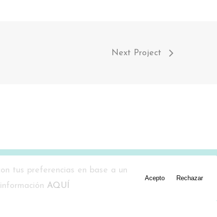
Next Project
con tus preferencias en base a un
Acepto
Rechazar
 información
AQUÍ