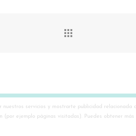
r nuestros servicios y mostrarte publicidad relacionada 
ión (por ejemplo páginas visitadas). Puedes obtener más
twitter
facebook
pinterest
youtube
tumblr
instagram