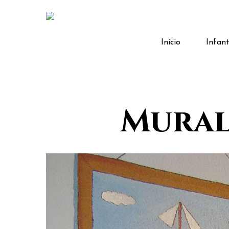
Skip
to
main
Infant
Inicio
content
Mural