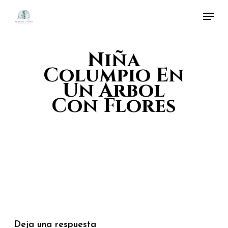
Skip
Menu
to
Close
main
Menu
Niña
content
Columpio En
Un Árbol
Con Flores
Deja una respuesta