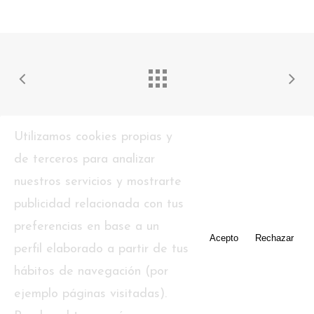
Utilizamos cookies propias y
de terceros para analizar
nuestros servicios y mostrarte
publicidad relacionada con tus
preferencias en base a un
Acepto
Rechazar
perfil elaborado a partir de tus
twitter
facebook
pinterest
youtube
tumblr
hábitos de navegación (por
ejemplo páginas visitadas).
instagram