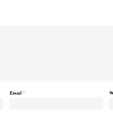
Email
*
W