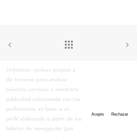
Utilizamos cookies propias y
de terceros para analizar
nuestros servicios y mostrarte
publicidad relacionada con tus
preferencias en base a un
Acepto
Rechazar
perfil elaborado a partir de tus
twitter
facebook
pinterest
youtube
tumblr
hábitos de navegación (por