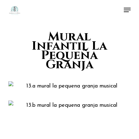
Skip
Menu
to
Close
main
Menu
Mural
content
Infantil La
Pequeña
Granja