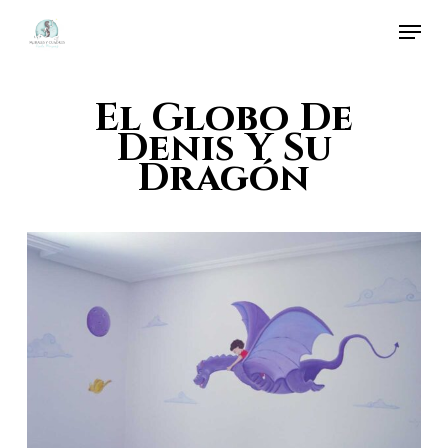
Skip
Menu
to
Close
main
Menu
El Globo De
content
Denis Y Su
Dragón