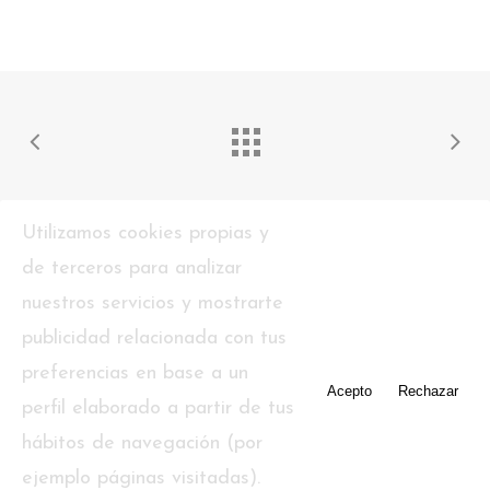
Utilizamos cookies propias y
de terceros para analizar
nuestros servicios y mostrarte
publicidad relacionada con tus
preferencias en base a un
twitter
facebook
pinterest
youtube
tumblr
Acepto
Rechazar
perfil elaborado a partir de tus
hábitos de navegación (por
instagram
ejemplo páginas visitadas).