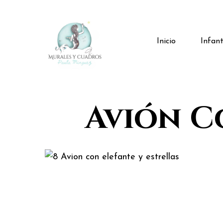
Skip
to
main
Infant
Inicio
content
Avión C