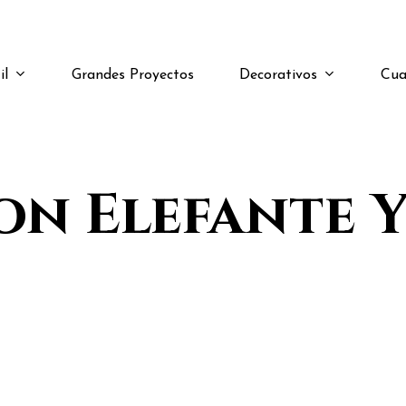
il
Decorativos
Cua
Grandes Proyectos
on Elefante Y