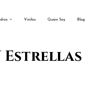
dros
Vinilos
Quien Soy
Blog
 Estrellas