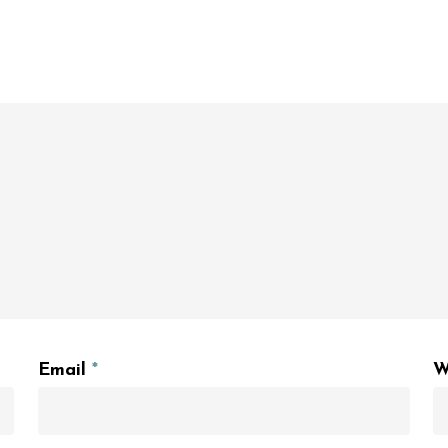
Email
*
W